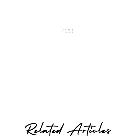
（1/1）