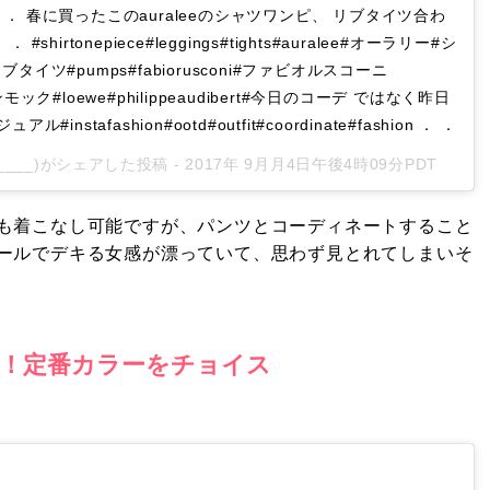
． 春に買ったこのauraleeのシャツワンピ、 リブタイツ合わ
hirtonepiece#leggings#tights#auralee#オーラリー#シ
イツ#pumps#fabiorusconi#ファビオルスコーニ
ハンモック#loewe#philippeaudibert#今日のコーデ ではなく昨日
nstafashion#ootd#outfit#coordinate#fashion ． ．
._____)がシェアした投稿 -
2017年 9月月4日午後4時09分PDT
も着こなし可能ですが、パンツとコーディネートすること
ールでデキる女感が漂っていて、思わず見とれてしまいそ
！定番カラーをチョイス