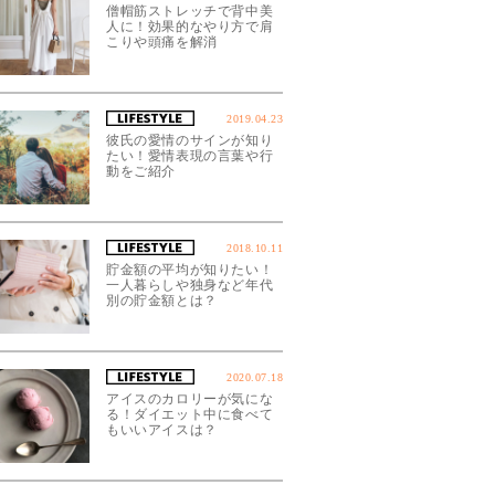
僧帽筋ストレッチで背中美
人に！効果的なやり方で肩
こりや頭痛を解消
2019.04.23
彼氏の愛情のサインが知り
たい！愛情表現の言葉や行
動をご紹介
2018.10.11
貯金額の平均が知りたい！
一人暮らしや独身など年代
別の貯金額とは？
2020.07.18
アイスのカロリーが気にな
る！ダイエット中に食べて
もいいアイスは？