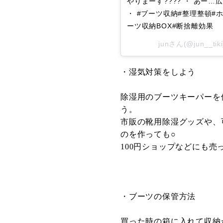
やりまーす???? ・ あー
・ #ブーツ収納#整理整頓#
ーツ収納BOX#断捨離効果
jun
さん(@jun__t
・湿気対策をしよう
除湿用のブーツキーパーを
う。
市販の靴用除湿グッズや、
のを作っても○
100円ショップなどにも
・ブーツの保管方法
買った時の箱に入れて収納