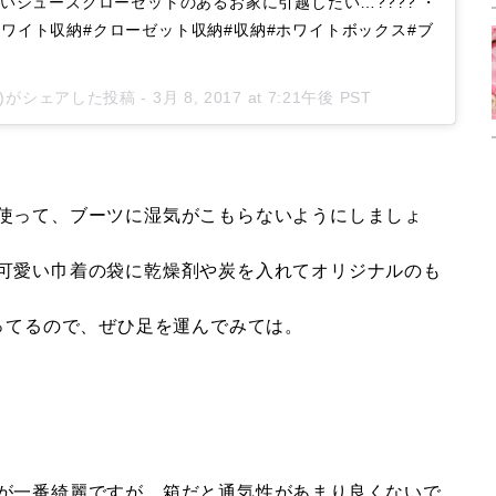
…広いシューズクローゼットのあるお家に引越したい…???? ・
ホワイト収納#クローゼット収納#収納#ホワイトボックス#ブ
iki)がシェアした投稿 -
3月 8, 2017 at 7:21午後 PST
使って、ブーツに湿気がこもらないようにしましょ
可愛い巾着の袋に乾燥剤や炭を入れてオリジナルのも
売ってるので、ぜひ足を運んでみては。
が一番綺麗ですが、箱だと通気性があまり良くないで