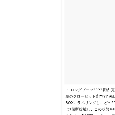
・ ロングブーツ????収納 
屋のクローゼット☝???? 
BOXにラベリングし、どの?
は1個断捨離し、この状態をke