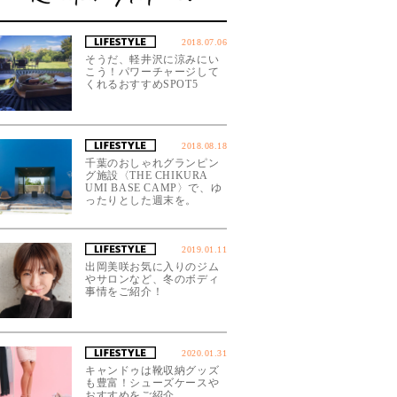
2018.07.06
そうだ、軽井沢に涼みにい
こう！パワーチャージして
くれるおすすめSPOT5
2018.08.18
千葉のおしゃれグランピン
グ施設〈THE CHIKURA
UMI BASE CAMP〉で、ゆ
ったりとした週末を。
2019.01.11
出岡美咲お気に入りのジム
やサロンなど、冬のボディ
事情をご紹介！
2020.01.31
キャンドゥは靴収納グッズ
も豊富！シューズケースや
おすすめをご紹介