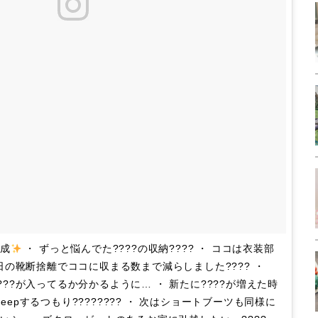
完成
・ ずっと悩んでた????の収納???? ・ ココは衣装部
先日の靴断捨離でココに収まる数まで減らしました???? ・
???が入ってるか分かるように… ・ 新たに????が増えた時
epするつもり???????? ・ 次はショートブーツも同様に