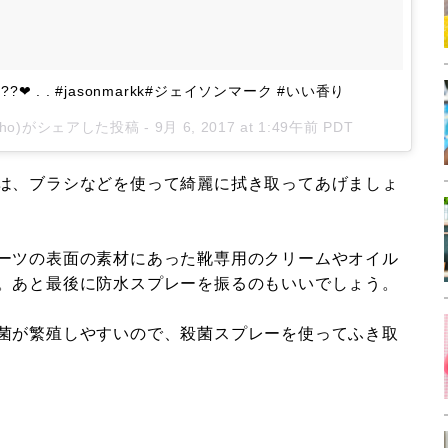
???❤︎ . . #jasonmarkk#ジェイソンマーク #いい香り
iho)がシェアした投稿 -
9月 6, 2017 at 1:49午前 PDT
は、ブラシなどを使って綺麗に拭き取ってあげましょ
ーツの表面の素材にあった靴専用のクリームやオイル
。あと最後に防水スプレーを振るのもいいでしょう。
菌が繁殖しやすいので、殺菌スプレーを使ってふき取