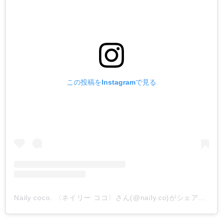
この投稿をInstagramで見る
Naily coco. 〈ネイリー ココ〉さん(@naily.co)がシェアした投稿