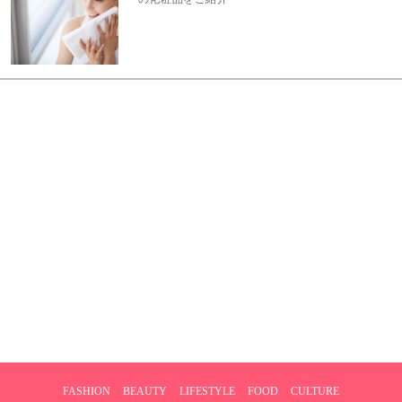
FASHION
BEAUTY
LIFESTYLE
FOOD
CULTURE