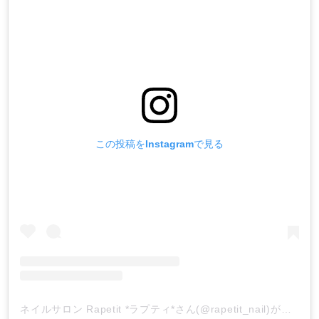
この投稿をInstagramで見る
ネイルサロン Rapetit *ラプティ*さん(@rapetit_nail)がシェアした投稿