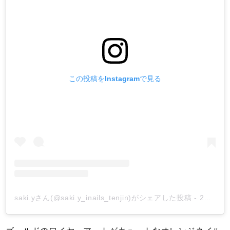
この投稿をInstagramで見る
saki.yさん(@saki.y_inails_tenjin)がシェアした投稿
-
2019年 3月月28日午前7時14分PDT