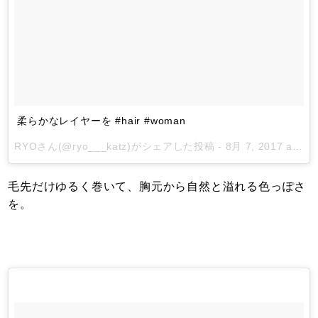
柔らかなレイヤーを #hair #woman
RYO
さん(@ryo___katz)がシェアした投稿 -
8月 7, 2017 at 3:06午前 PDT
毛先だけゆるく巻いて、胸元から自然と溢れる色っぽさ
を。