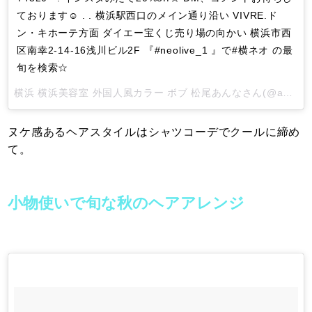
ております☺︎ . . 横浜駅西口のメイン通り沿い VIVRE.ド
ン・キホーテ方面 ダイエー宝くじ売り場の向かい 横浜市西
区南幸2-14-16浅川ビル2F 『#neolive_1 』で#横ネオ の最
旬を検索☆
横浜 横浜美容室 外国人風カラー ボブ 松尾あんな
さん(@ancorooo)がシェアした投稿 -
ヌケ感あるヘアスタイルはシャツコーデでクールに締め
て。
小物使いで旬な秋のヘアアレンジ