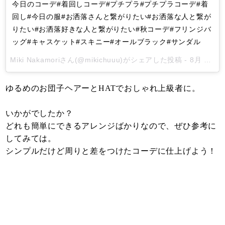
今日のコーデ#着回しコーデ#プチプラ#プチプラコーデ#着
回し#今日の服#お洒落さんと繋がりたい#お洒落な人と繋が
りたい#お洒落好きな人と繋がりたい#秋コーデ#フリンジバ
ッグ#キャスケット#スキニー#オールブラック#サンダル
Miki Nakamori
さん(@mikichuuu)がシェアした投稿 -
8月 26, 2017 at 2:34午前 PDT
ゆるめのお団子ヘアーとHATでおしゃれ上級者に。
いかがでしたか？
どれも簡単にできるアレンジばかりなので、ぜひ参考に
してみては。
シンプルだけど周りと差をつけたコーデに仕上げよう！