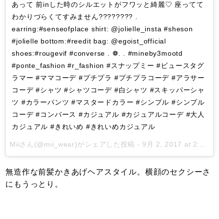
あって 前inした時のシルエットがフワッと綺麗♡ 座ってて
わかりづらくてすみません???????? .
earring:#senseofplace shirt: @jolielle_insta #sheson
#jolielle bottom:#reedit bag: @egoist_official
shoes:#rougevif #converse . ❁. . #mineby3mootd
#ponte_fashion #r_fashion #スナップミー #ビュースタグ
ラマー #ママコーデ #プチプラ #プチプラコーデ #アラサー
コーデ #シャツ #シャツコーデ #白シャツ #スキッパーシャ
ツ #カラーパンツ #マスタードカラー #シンプル #シンプル
コーデ #コンバース #カジュアル #カジュアルコーデ #大人
カジュアル #きれいめ #きれいめカジュアル
Mii
さん(@mii_wear)がシェアした投稿 -
9月 2, 2017 at 2:04午前 PDT
無造作な前髪かきあげヘアスタイル。横顔のセクシーさ
にもうっとり。