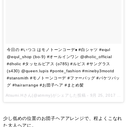
今日の #いつコ はモノトーンコーデ♠︎ #白シャツ #equl
@equl_shop (bo-9) #オールインワン @dholic_official
#dholic #タッセルピアス (o785) #ルピス #サングラス
(s430) @queen.lupis #ponte_fashion #mineby3mootd
#stansmith #モノトーンコーデ #ファーバッグ #バケツバッ
グ #hairarrange #お団子ヘア #まとめ髪
Atsumi.H
さん(@atmmy)がシェアした投稿 -
9月 25, 2017 at 3:38午後 PDT
少し低めの位置のお団子ヘアアレンジで、程よくこなれ
た大人ヘアに。