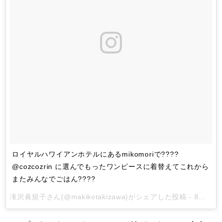
ロイヤルハワイアンホテルにあるmikomoriで????
@cozcozrin に選んでもったワンピースに着替えてこれから
またみんなでごはん????
滝沢眞規子
さん(@makikotakizawa)がシェアした投稿 -
8月 11, 2017 at 10:04午後 PDT