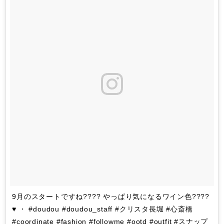
9月のスタートですね???? やっぱり気になるワイン色????
♥️ ・ #doudou #doudou_staff #クリスタ長堀 #心斎橋
#coordinate #fashion #followme #ootd #outfit #スナップ