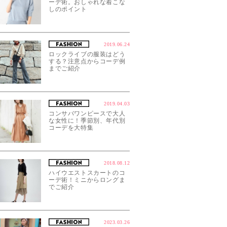
ーデ術。おしゃれな着こな
しのポイント
2019.06.24
ロックライブの服装はどう
する？注意点からコーデ例
までご紹介
2019.04.03
コンサバワンピースで大人
な女性に！季節別、年代別
コーデを大特集
2018.08.12
ハイウエストスカートのコ
ーデ術！ミニからロングま
でご紹介
2023.03.26