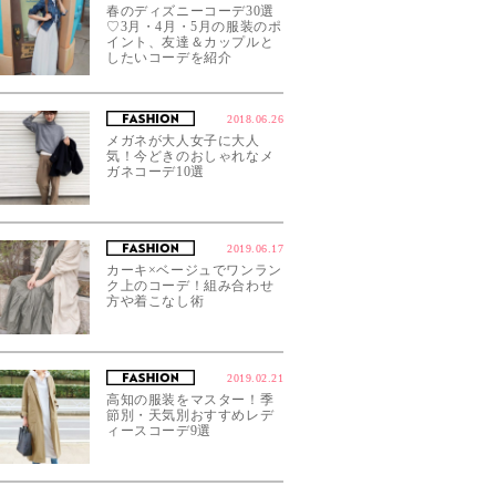
春のディズニーコーデ30選
♡3月・4月・5月の服装のポ
イント、友達＆カップルと
したいコーデを紹介
2018.06.26
メガネが大人女子に大人
気！今どきのおしゃれなメ
ガネコーデ10選
2019.06.17
カーキ×ベージュでワンラン
ク上のコーデ！組み合わせ
方や着こなし術
2019.02.21
高知の服装をマスター！季
節別・天気別おすすめレデ
ィースコーデ9選