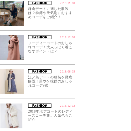
2019.11.30
鎌倉デートに適した服装
は？季節や天気別におすす
めコーデをご紹介！
2018.12.08
フーディーコートのおしゃ
れコーデ！大人っぽく着こ
なすポイントは？
2019.06.05
江ノ島デートの服装を徹底
解説！男ウケ抜群のおしゃ
れコーデ9選
2018.12.03
2018年ボアコートのレディ
ースコーデ集。人気色もご
紹介