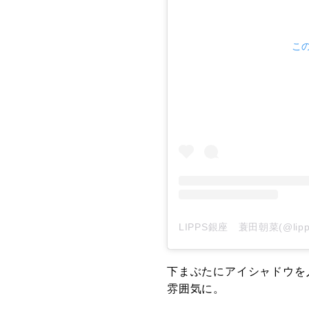
この
LIPPS銀座 蓑田朝菜(@lip
下まぶたにアイシャドウを
雰囲気に。