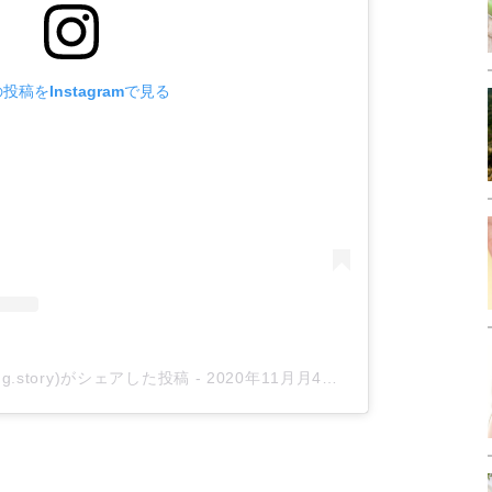
投稿をInstagramで見る
@young.story)がシェアした投稿
-
2020年11月月4日午後6時30分PST