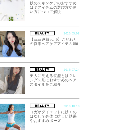
秋のスキンケアのおすすめ
は？アイテムの選び方や使
い方について解説
2020.05.01
【mina連載vol.6】こだわり
の愛用ヘアケアアイテム6選
2019.07.24
美人に見える髪型とは？レ
ングス別におすすめのヘア
スタイルをご紹介
2018.10.18
ヨガがダイエットに効くの
はなぜ？身体に嬉しい効果
やおすすめポーズ