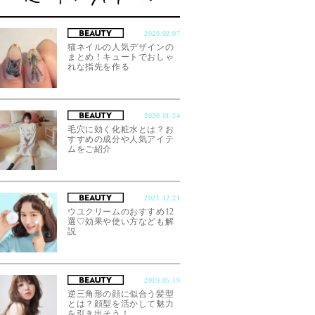
2020.02.07
猫ネイルの人気デザインの
まとめ！キュートでおしゃ
れな指先を作る
2020.01.24
毛穴に効く化粧水とは？お
すすめの成分や人気アイテ
ムをご紹介
2021.12.21
ウユクリームのおすすめ12
選♡効果や使い方なども解
説
2019.05.19
逆三角形の顔に似合う髪型
とは？顔型を活かして魅力
を引き出そう！