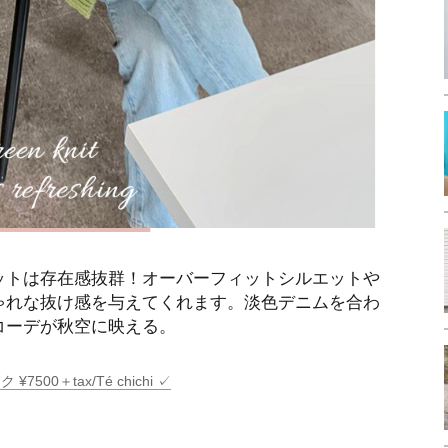
ットは存在感抜群！オーバーフィットシルエットや
ゃれな抜け感を与えてくれます。淡色デニムを合わ
コーデが秋空に映える。
00＋tax/Té chichi ✓