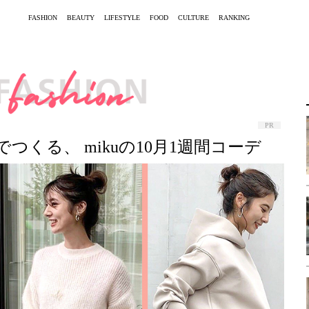
FASHION
BEAUTY
LIFESTYLE
FOOD
CULTURE
RANKING
PR
つくる、 mikuの10月1週間コーデ