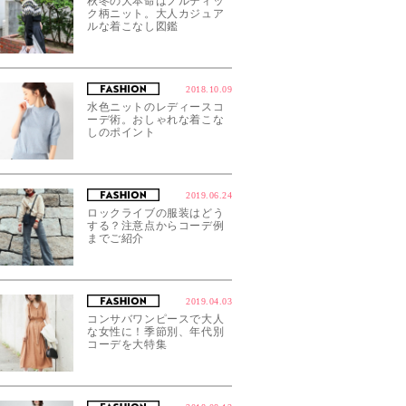
秋冬の大本命はノルディッ
ク柄ニット。大人カジュア
ルな着こなし図鑑
2018.10.09
水色ニットのレディースコ
ーデ術。おしゃれな着こな
しのポイント
2019.06.24
ロックライブの服装はどう
する？注意点からコーデ例
までご紹介
2019.04.03
コンサバワンピースで大人
な女性に！季節別、年代別
コーデを大特集