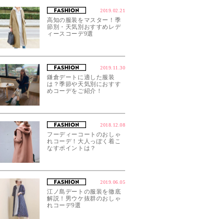
2019.02.21
高知の服装をマスター！季
節別・天気別おすすめレデ
ィースコーデ9選
2019.11.30
鎌倉デートに適した服装
は？季節や天気別におすす
めコーデをご紹介！
2018.12.08
フーディーコートのおしゃ
れコーデ！大人っぽく着こ
なすポイントは？
2019.06.05
江ノ島デートの服装を徹底
解説！男ウケ抜群のおしゃ
れコーデ9選