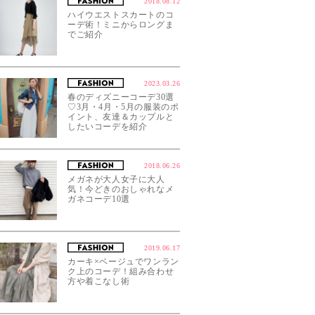
2018.08.12
ハイウエストスカートのコ
ーデ術！ミニからロングま
でご紹介
2023.03.26
春のディズニーコーデ30選
♡3月・4月・5月の服装のポ
イント、友達＆カップルと
したいコーデを紹介
2018.06.26
メガネが大人女子に大人
気！今どきのおしゃれなメ
ガネコーデ10選
2019.06.17
カーキ×ベージュでワンラン
ク上のコーデ！組み合わせ
方や着こなし術