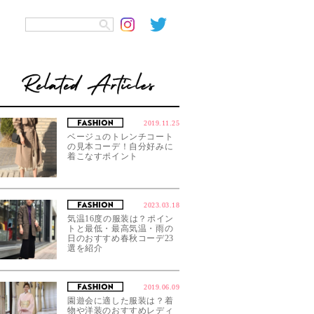
2019.11.25
ベージュのトレンチコート
の見本コーデ！自分好みに
着こなすポイント
2023.03.18
気温16度の服装は？ポイン
トと最低・最高気温・雨の
日のおすすめ春秋コーデ23
選を紹介
2019.06.09
園遊会に適した服装は？着
物や洋装のおすすめレディ