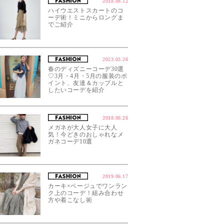
2018.08.12
ハイウエストスカートのコ
ーデ術！ミニからロングま
でご紹介
2023.03.26
春のディズニーコーデ30選
♡3月・4月・5月の服装のポ
イント、友達＆カップルと
したいコーデを紹介
2018.06.26
メガネが大人女子に大人
気！今どきのおしゃれなメ
ガネコーデ10選
2019.06.17
カーキ×ベージュでワンラン
ク上のコーデ！組み合わせ
方や着こなし術