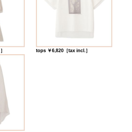
l.］
tops ￥6,820［tax incl.］