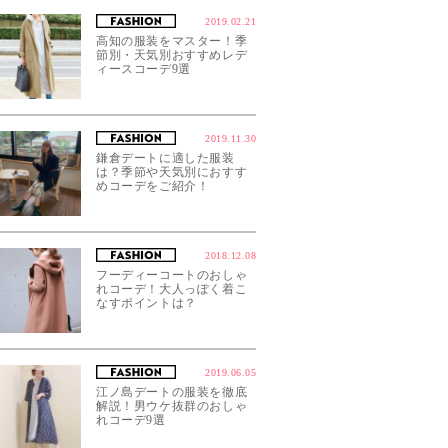
2019.02.21
高知の服装をマスター！季
節別・天気別おすすめレデ
ィースコーデ9選
2019.11.30
鎌倉デートに適した服装
は？季節や天気別におすす
めコーデをご紹介！
2018.12.08
フーディーコートのおしゃ
れコーデ！大人っぽく着こ
なすポイントは？
2019.06.05
江ノ島デートの服装を徹底
解説！男ウケ抜群のおしゃ
れコーデ9選