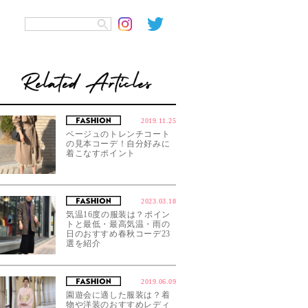
2019.11.25
ベージュのトレンチコート
の見本コーデ！自分好みに
着こなすポイント
2023.03.18
気温16度の服装は？ポイン
トと最低・最高気温・雨の
日のおすすめ春秋コーデ23
選を紹介
2019.06.09
園遊会に適した服装は？着
物や洋装のおすすめレディ