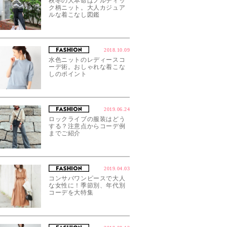
秋冬の大本命はノルディッ
ク柄ニット。大人カジュア
ルな着こなし図鑑
2018.10.09
水色ニットのレディースコ
ーデ術。おしゃれな着こな
しのポイント
2019.06.24
ロックライブの服装はどう
する？注意点からコーデ例
までご紹介
2019.04.03
コンサバワンピースで大人
な女性に！季節別、年代別
コーデを大特集