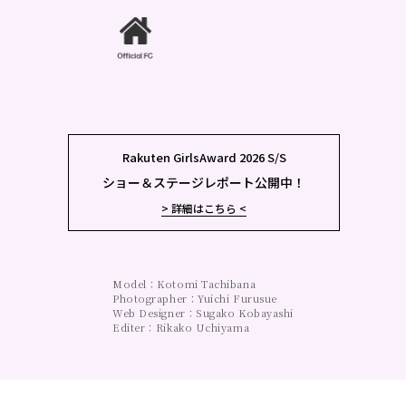
Rakuten GirlsAward 2026 S/S
ショー＆ステージレポート公開中！
> 詳細はこちら <
Model：Kotomi Tachibana
Photographer：Yuichi Furusue
Web Designer：Sugako Kobayashi
Editer：Rikako Uchiyama