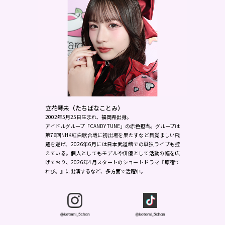
立花琴未（たちばなことみ）
2002年5月25日生まれ、福岡県出身。
アイドルグループ「CANDY TUNE」の赤色担当。グループは
第76回NHK紅白歌合戦に初出場を果たすなど目覚ましい飛
躍を遂げ、2026年6月には日本武道館での単独ライブも控
えている。個人としてもモデルや俳優として活動の幅を広
げており、2026年4月スタートのショートドラマ『原宿て
れび。』に出演するなど、多方面で活躍中。