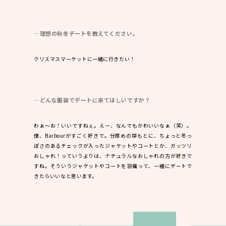
―理想の秋冬デートを教えてください。
クリスマスマーケットに一緒に行きたい！
―どんな服装でデートに来てほしいですか？
わぁ～お！いいですねぇ。えー、なんでもかわいいなぁ（笑）。
僕、Barbourがすごく好きで。分厚めの襟もとに、ちょっと冬っ
ぽさのあるチェックが入ったジャケットやコートとか、ガッツリ
おしゃれ！っていうよりは、ナチュラルなおしゃれの方が好きで
すね。そういうジャケットやコートを羽織って、一緒にデートで
きたらいいなと思います。