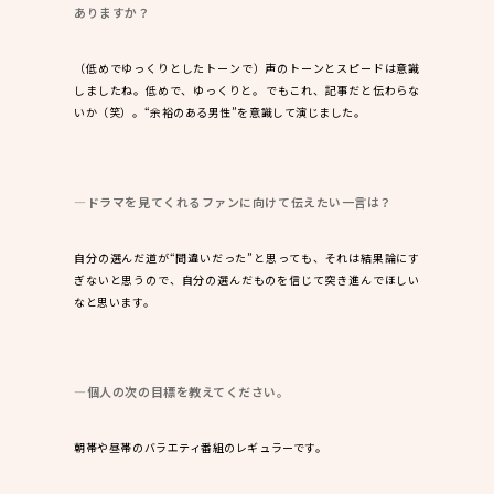
ありますか？
（低めでゆっくりとしたトーンで）声のトーンとスピードは意識
しましたね。低めで、ゆっくりと。――でもこれ、記事だと伝わらな
いか（笑）。“余裕のある男性”を意識して演じました。
―ドラマを見てくれるファンに向けて伝えたい一言は？
自分の選んだ道が“間違いだった”と思っても、それは結果論にす
ぎないと思うので、自分の選んだものを信じて突き進んでほしい
なと思います。
―個人の次の目標を教えてください。
朝帯や昼帯のバラエティ番組のレギュラーです。