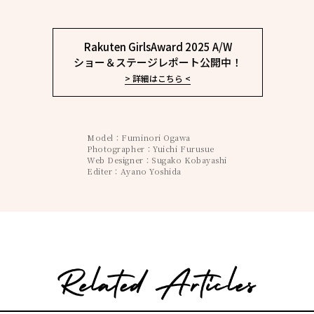
Rakuten GirlsAward 2025 A/W
ショー＆ステージレポート公開中！
> 詳細はこちら <
Model：Fuminori Ogawa
Photographer：Yuichi Furusue
Web Designer：Sugako Kobayashi
Editer：Ayano Yoshida