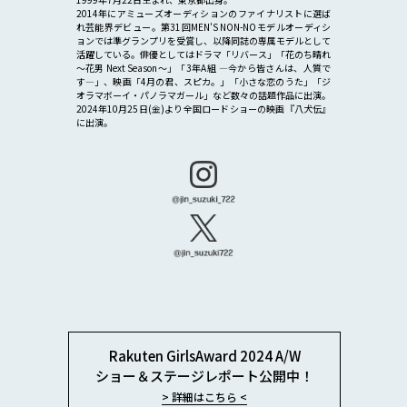
2014年にアミューズオーディションのファイナリストに選ば
れ芸能界デビュー。第31回MEN'S NON-NOモデルオーディシ
ョンでは準グランプリを受賞し、以降同誌の専属モデルとして
活躍している。俳優としてはドラマ「リバース」「花のち晴れ
～花男 Next Season～」「3年A組 ―今から皆さんは、人質で
す―」、映画「4月の君、スピカ。」「小さな恋のうた」「ジ
オラマボーイ・パノラマガール」など数々の話題作品に出演。
2024年10月25日(金)より全国ロードショーの映画『八犬伝』
に出演。
Rakuten GirlsAward 2024 A/W
ショー＆ステージレポート公開中！
> 詳細はこちら <