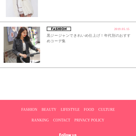
2019.05.15
黒ジージャンできれいめ仕上げ！年代別のおすす
めコーデ集
FASHION
BEAUTY
LIFESTYLE
FOOD
CULTURE
RANKING
CONTACT
PRIVACY POLICY