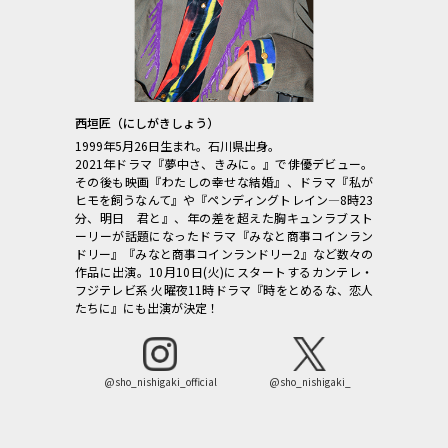
西垣匠（にしがきしょう）
1999年5月26日生まれ。石川県出身。
2021年ドラマ『夢中さ、きみに。』で俳優デビュー。
その後も映画『わたしの幸せな結婚』、ドラマ『私が
ヒモを飼うなんて』や『ペンディングトレイン―8時23
分、明日 君と』、年の差を超えた胸キュンラブスト
ーリーが話題になったドラマ『みなと商事コインラン
ドリー』『みなと商事コインランドリー2』など数々の
作品に出演。10月10日(火)にスタートするカンテレ・
フジテレビ系 火曜夜11時ドラマ『時をとめるな、恋人
たちに』にも出演が決定！
@sho_nishigaki_official
@sho_nishigaki_