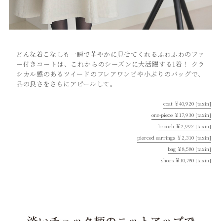
どんな着こなしも一瞬で華やかに見せてくれるふわふわのファ
ー付きコートは、これからのシーズンに大活躍する1着！ クラ
シカル感のあるツイードのフレアワンピや小ぶりのバッグで、
品の良さをさらにアピールして。
coat ￥40,920 [taxin]
one-piece ￥17,930 [taxin]
brooch ￥2,992 [taxin]
pierced earrings ￥2,310 [taxin]
bag ￥8,580 [taxin]
shoes ￥10,780 [taxin]