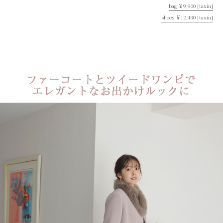
bag ￥9,900 [taxin]
shoes ￥12,430 [taxin]