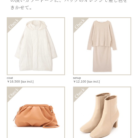
きかせて。
coat
setup
￥16,500 [tax incl.]
￥12,100 [tax incl.]