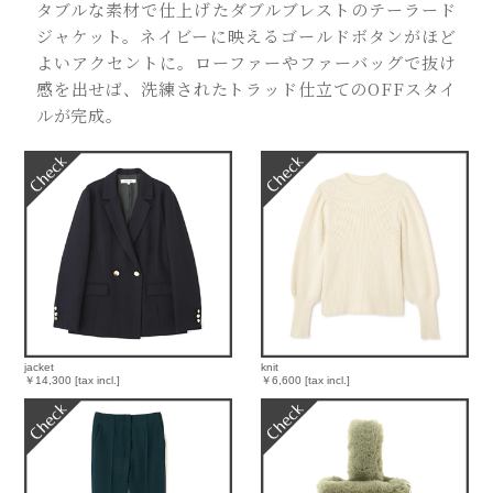
タブルな素材で仕上げたダブルブレストのテーラード
ジャケット。ネイビーに映えるゴールドボタンがほど
よいアクセントに。ローファーやファーバッグで抜け
感を出せば、洗練されたトラッド仕立てのOFFスタイ
ルが完成。
jacket
knit
￥14,300 [tax incl.]
￥6,600 [tax incl.]