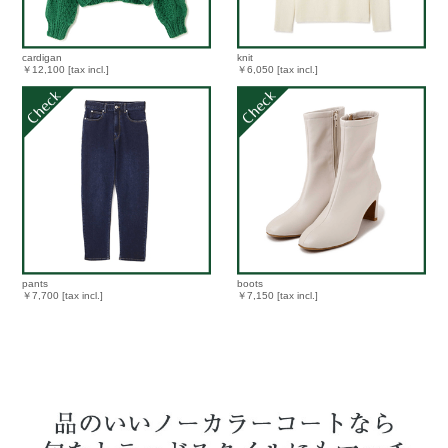
cardigan
knit
￥12,100 [tax incl.]
￥6,050 [tax incl.]
pants
boots
￥7,700 [tax incl.]
￥7,150 [tax incl.]