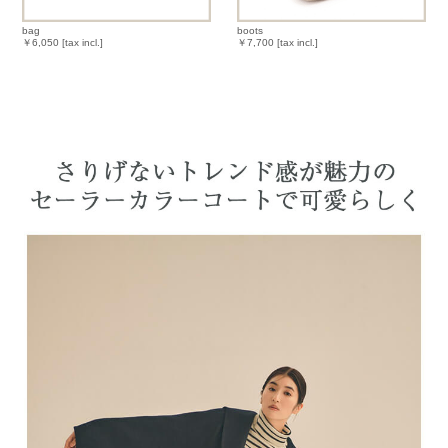
bag
boots
￥6,050 [tax incl.]
￥7,700 [tax incl.]