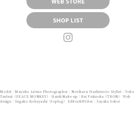
Model：Mayuko Arisue Photographer：Norikazu Hashimoto Stylist：Yoko
Tsutsui（PEACE MONKEY） Hair&Make-up：Rei Fukuoka（TRON） Web
design：Sugako Kobayashi（toplog） Editor&Writer：Sayaka Sekoi