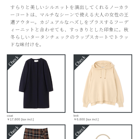
すらりと美しいシルエットを演出してくれるノーカラ
ーコートは、マルチなシーンで使える大人の女性の王
道アウター。カジュアルなハズしをプラスするフーデ
ィーニットと合わせても、すっきりとした印象に。秋
冬らしいタータンチェックのラップスカートでトラッ
ドな味付けを。
coat
knit
￥17,600 [tax incl.]
￥6,600 [tax incl.]