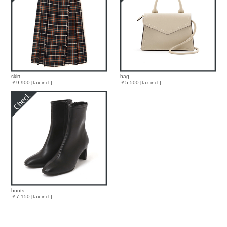
skirt
bag
￥9,900 [tax incl.]
￥5,500 [tax incl.]
boots
￥7,150 [tax incl.]