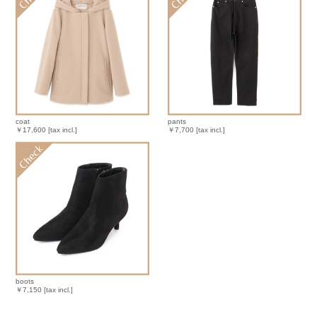
coat
pants
￥17,600 [tax incl.]
￥7,700 [tax incl.]
boots
￥7,150 [tax incl.]