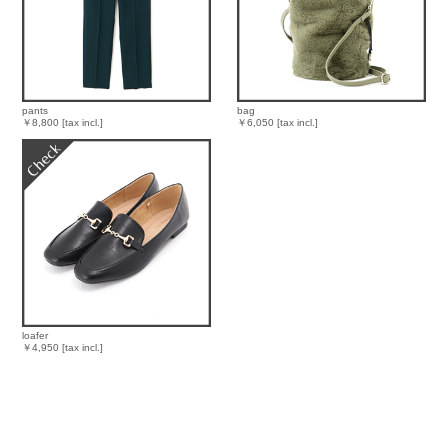
pants
bag
￥8,800 [tax incl.]
￥6,050 [tax incl.]
loafer
￥4,950 [tax incl.]