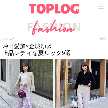
2021.04.28
PR
沖田愛加×金城ゆき
上品レディな夏ルック9選