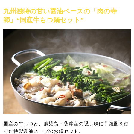
九州独特の甘い醤油ベースの「肉の寺
師」“国産牛もつ鍋セット”
国産の牛もつと、鹿児島・薩摩産の隠し味に芋焼酎を使
った特製醤油スープのお鍋セット。