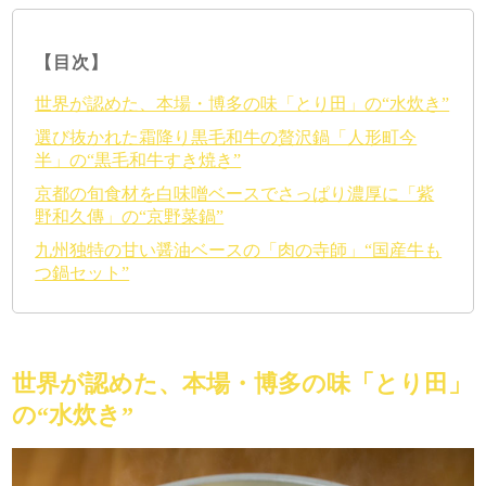
【目次】
世界が認めた、本場・博多の味「とり田」の“水炊き”
選び抜かれた霜降り黒毛和牛の贅沢鍋「人形町今
半」の“黒毛和牛すき焼き”
京都の旬食材を白味噌ベースでさっぱり濃厚に「紫
野和久傳」の“京野菜鍋”
九州独特の甘い醤油ベースの「肉の寺師」“国産牛も
つ鍋セット”
世界が認めた、本場・博多の味「とり田」
の“水炊き”