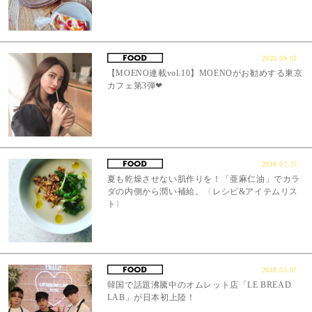
2020.09.02
【MOENO連載vol.10】MOENOがお勧めする東京
カフェ第3弾❤︎
2018.07.25
夏も乾燥させない肌作りを！「亜麻仁油」でカラ
ダの内側から潤い補給。〈レシピ&アイテムリス
ト〉
2018.05.07
韓国で話題沸騰中のオムレット店「LE BREAD
LAB」が日本初上陸！