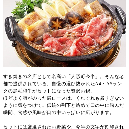
すき焼きの名店として名高い「人形町今半」。そんな老
舗で提供されている、自慢の選び抜かれたA4・A5ラン
クの黒毛和牛がセットになった贅沢お鍋。
ほどよく脂がのった肩ロースは、くれぐれも煮すぎない
ように気をつけて。伝統の割下と絡めて口の中に踏んだ
瞬間、食感や風味が口の中いっぱいに広がります。
セットには厳選されたお野菜や、今半の文字が刻印され