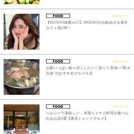
2020.03.27
【MOENO連載vol.5】MOENOがお勧めする東京
カフェ第2弾♡
2018.08.04
お腹いっぱい食べ尽くしたい♡安くて美味い“新大
久保”のおすすめグルメ５店
2018.07.19
ヘルシーで美味しい、本場ベトナム料理が食べら
れるお店4選【東京トレンドグルメ】