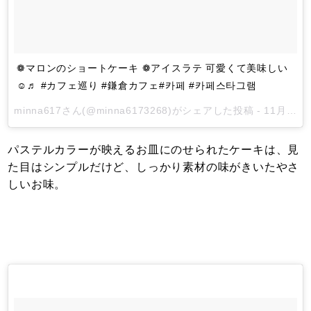
❁マロンのショートケーキ ❁アイスラテ 可愛くて美味しい
☺︎♬ #カフェ巡り #鎌倉カフェ#카페 #카페스타그램
minna617
さん(@minna6173268)がシェアした投稿 -
11月 12, 2017 at 4:44午後 PST
パステルカラーが映えるお皿にのせられたケーキは、見
た目はシンプルだけど、しっかり素材の味がきいたやさ
しいお味。