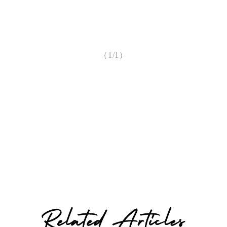
（1/1）