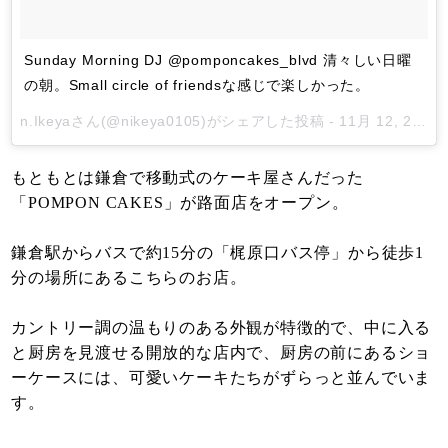
Sunday Morning DJ @pomponcakes_blvd 清々しい日曜
の朝。Small circle of friendsな感じで楽しかった。
n.Ikeya
さん(@nikeya0105)がシェアした投稿 -
11月 12, 2017 at 12:12午前 PST
もともとは鎌倉で移動式のケーキ屋さんだった
「POMPON CAKES」が路面店をオープン。
鎌倉駅からバスで約15分の「梶原口バス停」から徒歩1
分の場所にあるこちらのお店。
カントリー調の温もりのある外観が特徴的で、中に入る
と厨房を見渡せる開放的な店内で、厨房の前にあるショ
ーケースには、可愛いケーキたちがずらっと並んでいま
す。