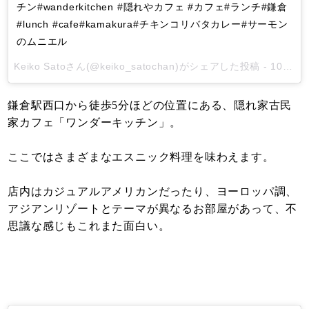
チン#wanderkitchen #隠れやカフェ #カフェ#ランチ#鎌倉
#lunch #cafe#kamakura#チキンコリバタカレー#サーモン
のムニエル
Keiko Sato
さん(@keiko_satochan)がシェアした投稿 -
10月 9, 2017 at 10:59午後 PDT
鎌倉駅西口から徒歩5分ほどの位置にある、隠れ家古民
家カフェ「ワンダーキッチン」。
ここではさまざまなエスニック料理を味わえます。
店内はカジュアルアメリカンだったり、ヨーロッパ調、
アジアンリゾートとテーマが異なるお部屋があって、不
思議な感じもこれまた面白い。