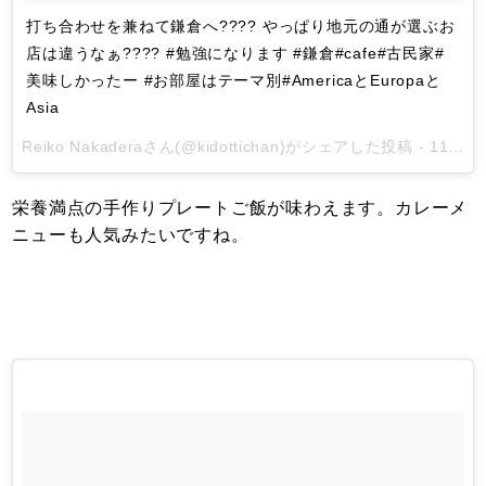
打ち合わせを兼ねて鎌倉へ???? やっぱり地元の通が選ぶお
店は違うなぁ???? #勉強になります #鎌倉#cafe#古民家#
美味しかったー #お部屋はテーマ別#AmericaとEuropaと
Asia
Reiko Nakadera
さん(@kidottichan)がシェアした投稿 -
11月 11, 2017 at 12:42午前 PST
栄養満点の手作りプレートご飯が味わえます。カレーメ
ニューも人気みたいですね。