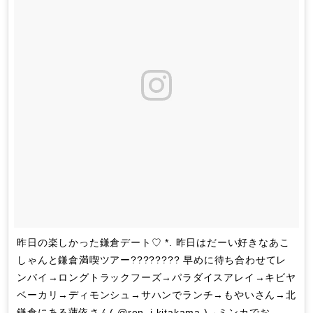
昨日の楽しかった鎌倉デート♡ *. 昨日はだーい好きなあこ
しゃんと鎌倉満喫ツアー???????? 早めに待ち合わせてレ
ンバイ→ロングトラックフーズ→パラダイスアレイ→キビヤ
ベーカリ→ディモンシュ→サハンでランチ→もやいさん→北
鎌倉にある蓮依さん( @ren_i.kitakama )→ミンカでお