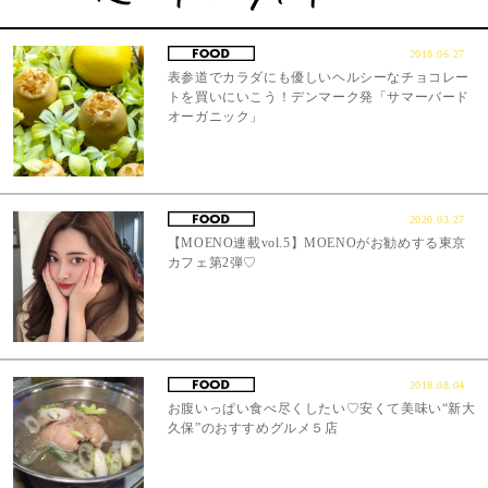
2018.06.27
表参道でカラダにも優しいヘルシーなチョコレー
トを買いにいこう！デンマーク発「サマーバード
オーガニック」
2020.03.27
【MOENO連載vol.5】MOENOがお勧めする東京
カフェ第2弾♡
2018.08.04
お腹いっぱい食べ尽くしたい♡安くて美味い“新大
久保”のおすすめグルメ５店