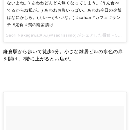
ないよね。) あわわどんどん無くなってしまう。(うん食べ
てるからね私が。) あわわお腹いっぱい。あわわ今日の夕飯
はなにかしら。(カレーがいいな。) #sahan #カフェ #ラン
チ #定食 #鶏の南蛮漬け
Saori Nakagawa
さん(@saorissimo)がシェアした投稿 -
5月 23, 2017 at 9:17午後 PDT
鎌倉駅から歩いて徒歩5分。小さな雑居ビルの水色の扉
を開け、2階に上がるとお店が。