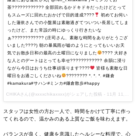
茶???????????? 全部回れるかドキドキだったけどとって
もスムーズに回れたおかげで目的達成????
初めてお伺い
した蓮依さんでの小盤展は素敵過ぎてついつい長居してしま
ったけど、また常設の時にゆっくり行きたいな
ぁ???????????? (庄司さん、素敵な時間をありがとうござ
いました????) 朝の暴風雨が嘘のようにとってもいいお天
気でお散歩日和の最高の土曜日になりました
???? 大好き
な人とのデートはとっても幸せ???????????? 余韻に浸り
ながら今日はおうち仕事頑張ります????
皆様も素敵な日
曜日をお過ごしくださいね
???????? *. *. *. #鎌倉
#kamakura#サハン#ミンカ#鎌倉散歩#happy
CHIKA
さん(@xxxxchikaxxxx)がシェアした投稿 -
11月 11, 2017 at 3:05午後 PST
スタッフは女性の方お一人で、時間をかけて丁寧に作っ
てくれるので、温かみのある上質なご飯を味わえます。
バランスが良く、健康を意識したヘルシーな料理で、心