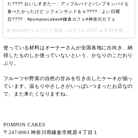
た???? おいしすぎた᠁ : アップルパイとパンプキンパイも
食べたかったけど シフォンサンドを☺︎???? : よい日曜
日???? : #pomponcakes#鎌倉カフェ#神奈川カフェ
@
shiho0
がシェアした投稿 -
11月 11, 2017 at 6:36午後 PST
使っている材料はオーナーさんが全国各地に出向き、納
得したものしか使っていないという、かなりのこだわり
ぶり。
フルーツや野菜の自然の甘みを引き出したケーキが揃っ
ています。温もりやさしさがいっぱいつまったお店なの
で、また来たくなりますね。
POMPON CAKES
〒247-0063 神奈川県鎌倉市梶原４丁目１