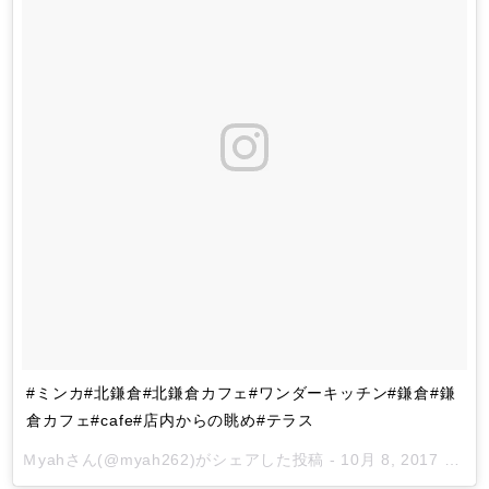
#ミンカ#北鎌倉#北鎌倉カフェ#ワンダーキッチン#鎌倉#鎌
倉カフェ#cafe#店内からの眺め#テラス
Ｍyah
さん(@myah262)がシェアした投稿 -
10月 8, 2017 at 6:02午前 PDT