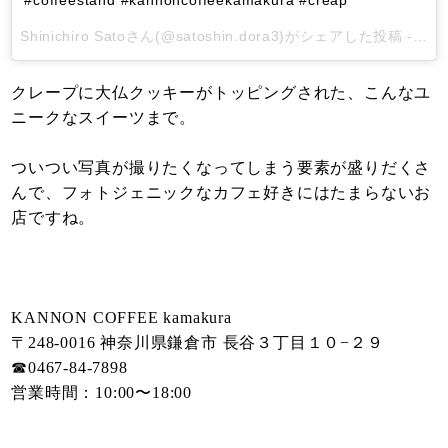
#coffeestand #kannoncoffeekamakura #creap
Shinichiro Sato
さん(@satoshin.dora3)がシェアした投稿 -
11月
クレープに大仏クッキーがトッピングされた、こんなユ
ニークなスイーツまで。
ついつい写真が撮りたくなってしまう要素が盛りだくさ
んで、フォトジェニックなカフェ好きにはたまらないお
店ですね。
KANNON COFFEE kamakura
〒248-0016 神奈川県鎌倉市 長谷３丁目１０−２９
☎︎0467-84-7898
営業時間：10:00〜18:00