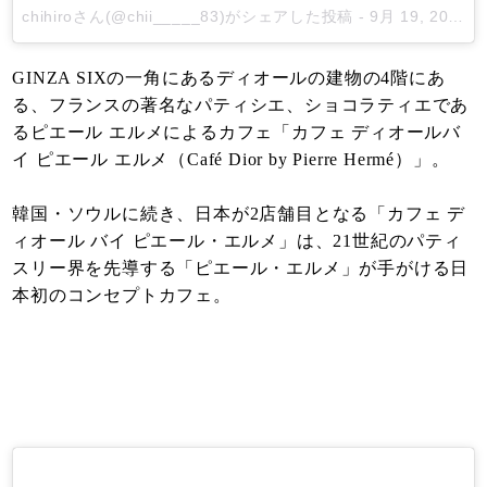
chihiro
さん(@chii_____83)がシェアした投稿 -
9月 19, 2017 at 3:57午前 PDT
GINZA SIXの一角にあるディオールの建物の4階にあ
る、フランスの著名なパティシエ、ショコラティエであ
るピエール エルメによるカフェ「カフェ ディオールバ
イ ピエール エルメ（Café Dior by Pierre Hermé）」。
韓国・ソウルに続き、日本が2店舗目となる「カフェ デ
ィオール バイ ピエール・エルメ」は、21世紀のパティ
スリー界を先導する「ピエール・エルメ」が手がける日
本初のコンセプトカフェ。