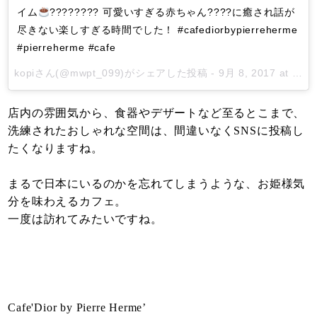
イム
???????? 可愛いすぎる赤ちゃん????に癒され話が
尽きない楽しすぎる時間でした！ #cafediorbypierreherme
#pierreherme #cafe
kopi
さん(@mwpt_099)がシェアした投稿 -
9月 8, 2017 at 6:10午後 PDT
店内の雰囲気から、食器やデザートなど至るとこまで、
洗練されたおしゃれな空間は、間違いなくSNSに投稿し
たくなりますね。
まるで日本にいるのかを忘れてしまうような、お姫様気
分を味わえるカフェ。
一度は訪れてみたいですね。
Cafe'Dior by Pierre Herme’