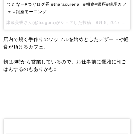
てたなー#つぐログ昼 #theracurenail #朝食#銀座#銀座カフ
ェ #銀座モーニング
津蔵美香
さん(@tsugura)がシェアした投稿 -
9月 8, 2017 at 11:40午後 PDT
店内で焼く手作りのワッフルを始めとしたデザートや軽
食が頂けるカフェ。
朝は8時から営業しているので、お仕事前に優雅に朝ご
はんするのもありかも○