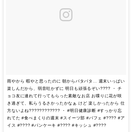
雨やから 暇やと思ったのに 朝からバタバタ… 週末いっぱい
楽しんだから、弱音吐かずに 明日も頑張るぞい???? ・ チ
ョコ友に連れて行ってもらった素敵なお店 お喋りに花が咲
き過ぎて、私らうるさかったかなぁ けど 楽しかったから 仕
方ないよね???????????? ・ #明日健康診断 #すっかり忘
れてた #食べまくりの週末 #スイーツ部 #パフェ #???? #ア
イス #???? #パンケーキ #???? #キッシュ #????