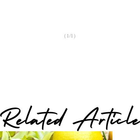
（1/1）