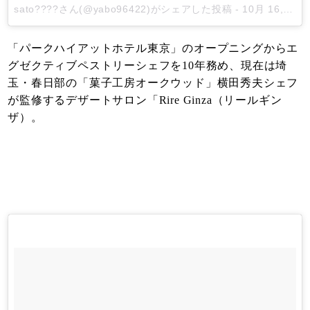
sato????
さん(@yabo96422)がシェアした投稿 -
10月 16, 2017 at 4:38午前 PDT
「パークハイアットホテル東京」のオープニングからエ
グゼクティブペストリーシェフを10年務め、現在は埼
玉・春日部の「菓子工房オークウッド」横田秀夫シェフ
が監修するデザートサロン「Rire Ginza（リールギン
ザ）。