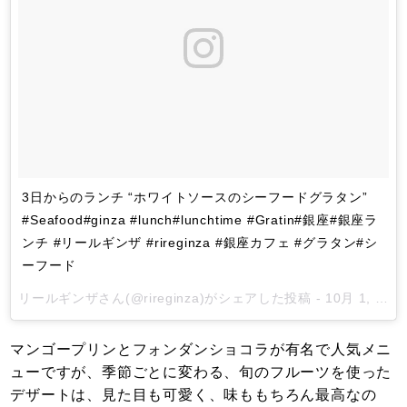
3日からのランチ “ホワイトソースのシーフードグラタン”
#Seafood#ginza #lunch#lunchtime #Gratin#銀座#銀座ラ
ンチ #リールギンザ #rireginza #銀座カフェ #グラタン#シ
ーフード
リールギンザ
さん(@rireginza)がシェアした投稿 -
10月 1, 2017 at 7:02午前 PDT
マンゴープリンとフォンダンショコラが有名で人気メニ
ューですが、季節ごとに変わる、旬のフルーツを使った
デザートは、見た目も可愛く、味ももちろん最高なの