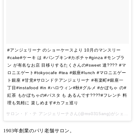
#アンジェリーナ のショーケースより 10月のマンスリー
#cake#ケーキ は #パンプキン#カボチャ#ginza #モンブラ
ン が有名なお店 目移りするたくさんの#sweet 達???? #マ
ロニエゲート#tokyocafe #tea #銀座#lunch #マロニエゲー
ト銀座 #甘党#サロンドテアンジェリーナ #有楽町#銀座一
丁目#instafood #in #ハロウィン#秋#グルメ #かぼちゃ の#
紅茶 もかぼちゃの#パスタ も あるんです????#フレンチ 料
理も気軽に 楽しめます#カフェ巡り
サロン・ド・テ アンジェリーナ
さん(@ms0315ang)がシェアした投稿 -
1903年創業のパリ老舗サロン。