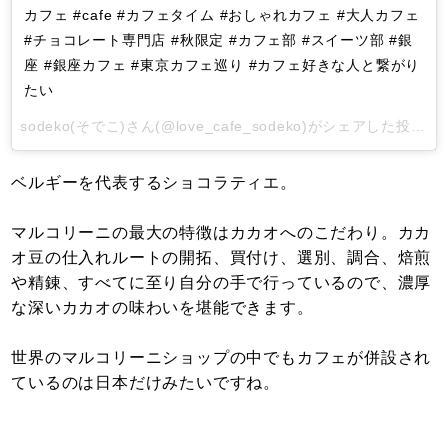
カフェ #cafe #カフェタイム #おしゃれカフェ #大人カフェ
#チョコレート専門店 #秋限定 #カフェ部 #スイーツ部 #銀
座 #銀座カフェ #東京カフェ巡り #カフェ好きな人と繋がり
たい
sodeko(そでこ)
さん(@love_cafe_sodeko)がシェアした投稿 -
ベルギーを代表するショコラティエ。
マルコリーニの最大の特徴はカカオへのこだわり。カカ
オ豆の仕入れルートの開拓、買付け、選別、調合、焙煎
や精錬、すべてに至り自分の手で行っているので、濃厚
な深いカカオの味わいを堪能できます。
世界のマルコリーニショップの中でもカフェが併設され
ているのは日本だけみたいですね。