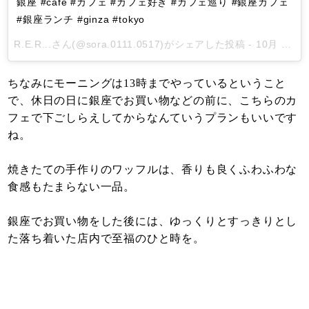
銀座 #cafe #カフェ #カフェ好き #カフェ巡り #銀座カフェ
#銀座ランチ #ginza #tokyo
R.E.R...
さん(@sora.0111.0517)がシェアした投稿 -
10月 12, 2017 at 6:20午後 PDT
ちなみにモーニングは13時までやっているということ
で、休日の日に銀座でお買い物などの前に、こちらのカ
フェで下ごしらえしてからなんていうプランもいいです
ね。
焼きたての手作りのワッフルは、香りも良くふわふわな
食感もたまらない一品。
銀座でお買い物をした後には、ゆっくりとすっきりとし
た落ち着いた店内で至福のひと時を。