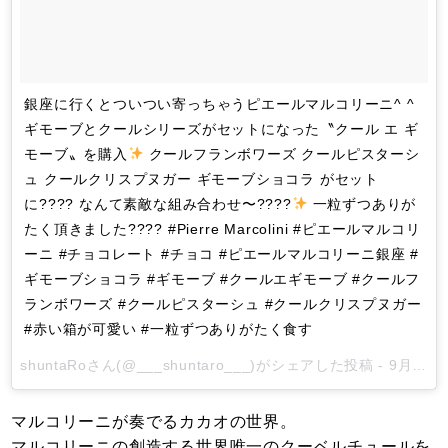
銀座に行くとついつい寄っちゃうピエールマルコリーニ^ ^
ギモーブとクールシリーズがセットになった〝クール エ ギ
モーブ〟を購入
クールフランボワーズ クールピスターシ
ュ クールクリスプヌガー ギモーブショコラ がセット
に???? なんて素敵な組み合わせ〜????
一粒ずつありが
たく頂きました???? #Pierre Marcolini #ピエールマルコリ
ーニ #チョコレート #チョコ #ピエールマルコリーニ銀座 #
ギモーブショコラ #ギモーブ #クールエギモーブ #クールフ
ランボワーズ #クールピスターシュ #クールクリスプヌガー
#赤い箱が可愛い #一粒ずつありがたく食す
shuntaRo
さん(@___shuntaro___)がシェアした投稿 -
9月 18, 2017 at 2:29午前 PDT
マルコリーニが奏でるカカオの世界。
マルコリーニの創造する世界唯一のクーベルチュールを