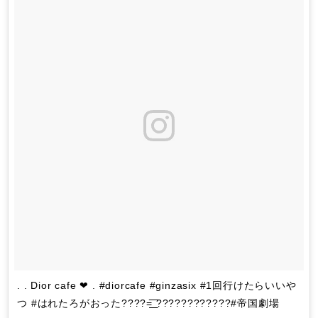
. . Dior cafe ❤︎ . #diorcafe #ginzasix #1回行けたらいいや
つ #はれたろがおった????=͟͟͞͞ ????????????#帝国劇場