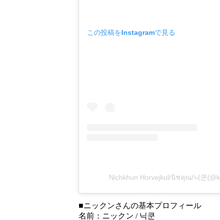
この投稿をInstagramで見る
Nichkhun Horvejkul/นิชคุณ/닉
■ニックンさんの基本プロフィール
名前：ニックン / 닉쿤