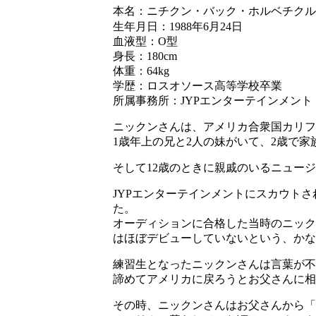
本名：ニチクン・バック・ホルベチクル / นิช
生年月日：1988年6月24日
血液型：O型
身長：180cm
体重：64kg
学歴：ロスオソース高等学校卒業
所属事務所：JYPエンターテインメント
ニックンさんは、アメリカ合衆国カリフ
1歳年上の兄と2人の妹がいて、2歳で
そして12歳のときに親戚のいるニュー
JYPエンターテインメントにスカウト
た。
オーディションに合格した当時のニック
はほぼデビューしていないという、かな
練習生となったニックンさんは言葉が不
諦めてアメリカに戻ろうとお父さんに相
その時、ニックンさんはお父さんから「お