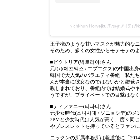
Nichkhun Horvejkul/นิชคุณ/닉
王子様のような甘いマスクが魅力的なニ
そのため、多くの女性からモテモテのよ
■ビクトリア(빅토리아)さん
元f(x)(에프엑스 / エプエクス)の中国
韓国で大人気のバラエティ番組「私たち
んが本当に彼女なのではないかと錯覚さ
親しまれており、番組内では結婚式やキ
うですが、プライベートでの目撃はなく
■ティファニー(티파니)さん
元少女時代(소녀시대 / ソニョシデ)のメ
2PMと少女時代は人気が高く、度々同
やブレスレットを持っているとファンに
ニックンの所属事務所は報道後に「20