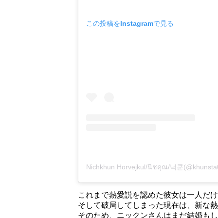
この投稿をInstagramで見る
Nichkhun Horvejkul/นิชคุณ/닉쿤(@kh
これまで熱愛説を認めた彼女は一人だけ
そして破局してしまった現在は、新な熱
そのため、ニックンさんはまだ結婚もし