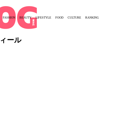
FASHION
BEAUTY
LIFESTYLE
FOOD
CULTURE
RANKING
フィール