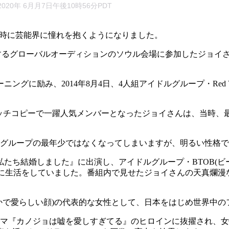
 2020年 6月月7日午後10時56分PDT
2年生の時に芸能界に憧れを抱くようになりました。
Tが開催するグローバルオーディションのソウル会場に参加したジョイさん
グに励み、2014年8月4日、4人組アイドルグループ・Red Ve
いうキャッチコピーで一躍人気メンバーとなったジョイさんは、当時
り、グループの最年少ではなくなってしまいますが、明るい性格
『私たち結婚しました』に出演し、アイドルグループ・BTOB(ビ
緒に生活をしていました。番組内で見せたジョイさんの天真爛
かで愛らしい顔)の代表的な女性として、日本をはじめ世界中の
ドラマ『カノジョは嘘を愛しすぎてる』のヒロインに抜擢され、女