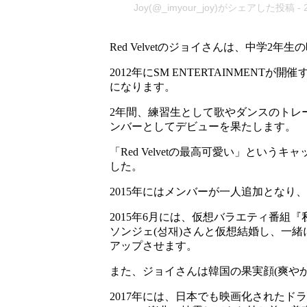
Joy(@_imyour_joy)がシェアした投稿
-
Red Velvetのジョイさんは、中学
2012年にSM ENTERTAINMEN
になります。
2年間、練習生として歌やダンスのトレーニン
ンバーとしてデビューを果たします。
「Red Velvetの最高可愛い」と
した。
2015年にはメンバーが一人追加とな
2015年6月には、仮想バラエティ番組
ソンジェ(성재)さんと仮想結婚し、一
アップさせます。
また、ジョイさんは韓国の果実顔(爽や
2017年には、日本でも映画化された