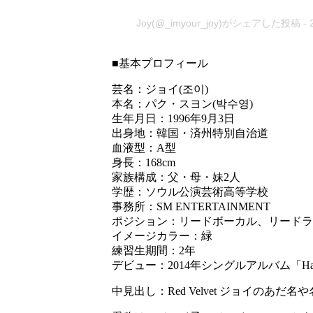
Joy(@_imyour_joy)がシェアした投稿
-
■基本プロフィール
芸名：ジョイ(조이)
本名：パク・スヨン(박수영)
生年月日：1996年9月3日
出身地：韓国・済州特別自治道
血液型：A型
身長：168cm
家族構成：父・母・妹2人
学歴：ソウル公演芸術高等学校
事務所：SM ENTERTAINMENT
ポジション：リードボーカル、リードラ
イメージカラー：緑
練習生期間：2年
デビュー：2014年シングルアルバム「Happ
中見出し：Red Velvet ジョイのあだ名