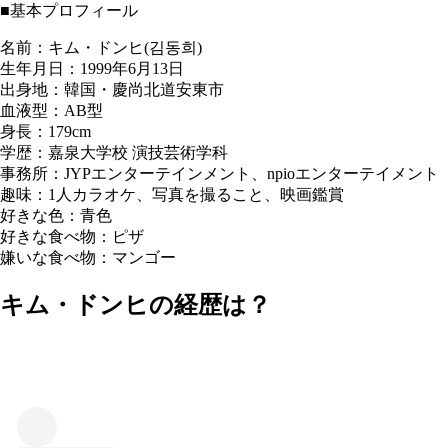
■基本プロフィール
名前：キム・ドンヒ(김동희)
生年月日：1999年6月13日
出身地：韓国・慶尚北道安東市
血液型：AB型
身長：179cm
学歴：嘉泉大学校 演技芸術学科
事務所：JYPエンターテインメント、npioエンターテイメント
趣味：1人カラオケ、写真を撮ること、映画鑑賞
好きな色：青色
好きな食べ物：ピザ
嫌いな食べ物：マンゴー
キム・ドンヒの経歴は？