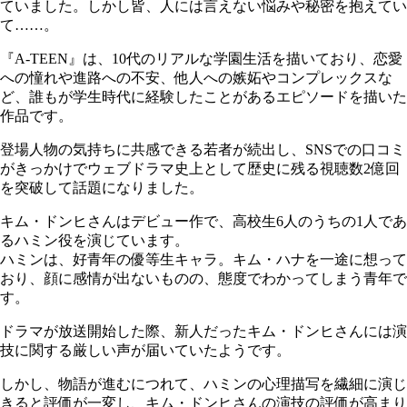
ていました。しかし皆、人には言えない悩みや秘密を抱えてい
て……。
『A-TEEN』は、10代のリアルな学園生活を描いており、恋愛
への憧れや進路への不安、他人への嫉妬やコンプレックスな
ど、誰もが学生時代に経験したことがあるエピソードを描いた
作品です。
登場人物の気持ちに共感できる若者が続出し、SNSでの口コミ
がきっかけでウェブドラマ史上として歴史に残る視聴数2億回
を突破して話題になりました。
キム・ドンヒさんはデビュー作で、高校生6人のうちの1人であ
るハミン役を演じています。
ハミンは、好青年の優等生キャラ。キム・ハナを一途に想って
おり、顔に感情が出ないものの、態度でわかってしまう青年で
す。
ドラマが放送開始した際、新人だったキム・ドンヒさんには演
技に関する厳しい声が届いていたようです。
しかし、物語が進むにつれて、ハミンの心理描写を繊細に演じ
きると評価が一変し、キム・ドンヒさんの演技の評価が高まり