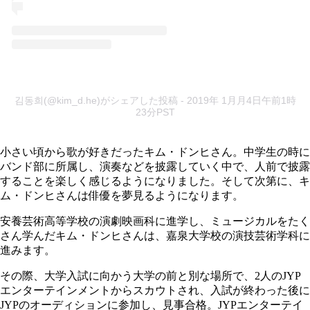
김동희(@kim_d.he)がシェアした投稿
- 2019年 1月月4日午前1時
23分PST
小さい頃から歌が好きだったキム・ドンヒさん。中学生の時に
バンド部に所属し、演奏などを披露していく中で、人前で披露
することを楽しく感じるようになりました。そして次第に、キ
ム・ドンヒさんは俳優を夢見るようになります。
安養芸術高等学校の演劇映画科に進学し、ミュージカルをたく
さん学んだキム・ドンヒさんは、嘉泉大学校の演技芸術学科に
進みます。
その際、大学入試に向かう大学の前と別な場所で、2人のJYP
エンターテインメントからスカウトされ、入試が終わった後に
JYPのオーディションに参加し、見事合格。JYPエンターテイ