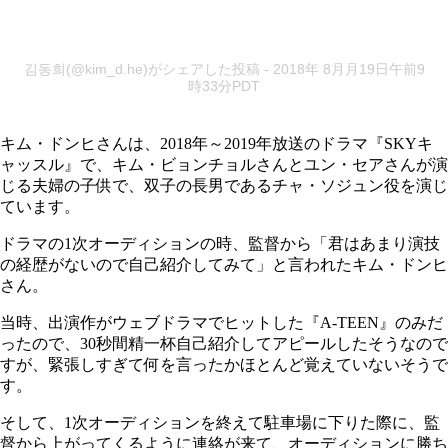
김동희(@kim_d.he)がシェアした投稿
- 2018年 8月月19日午前9
時33分PDT
キム・ドンヒさんは、2018年～2019年放送のドラマ『SKYキ
ャッスル』で、キム・ビョンチョルさんとユン・セアさんが演
じる夫婦の子供で、双子の長男であるチャ・ソジュン役を演じ
ています。
ドラマの1次オーディションの時、監督から「君はあまり演技
の経歴がないので自己紹介してみて」と言われたキム・ドンヒ
さん。
当時、出演作がウェブドラマでヒットした『A-TEEN』のみだ
ったので、30秒間精一杯自己紹介してアピールしたそうなので
すが、緊張しすぎて何を言ったかほとんど覚えていないそうで
す。
そして、1次オーディションを終えて駐車場に下りた際に、監
督から上がってくるように連絡が来て、オーディションに勝ち