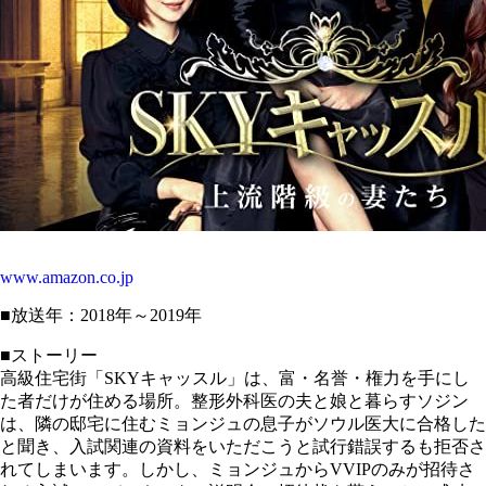
www.amazon.co.jp
■放送年：2018年～2019年
■ストーリー
高級住宅街「SKYキャッスル」は、富・名誉・権力を手にし
た者だけが住める場所。整形外科医の夫と娘と暮らすソジン
は、隣の邸宅に住むミョンジュの息子がソウル医大に合格した
と聞き、入試関連の資料をいただこうと試行錯誤するも拒否さ
れてしまいます。しかし、ミョンジュからVVIPのみが招待さ