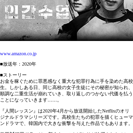
www.amazon.co.jp
■放送年：2020年
■ストーリー
お金を稼ぐために罪悪感なく重大な犯罪行為に手を染めた高校
生。しかしある日、同じ高校の女子生徒にその秘密が知られ、
順調な二重生活が崩れていき、取り返しのつかない代価を払う
ことになっていきます……。
『人間レッスン』は2020年4月から放送開始したNetflixのオリ
ジナルドラマシリーズです。高校生たちの犯罪を描くヒューマ
ンドラマで、韓国内で大きな衝撃を与えた作品でもあります。