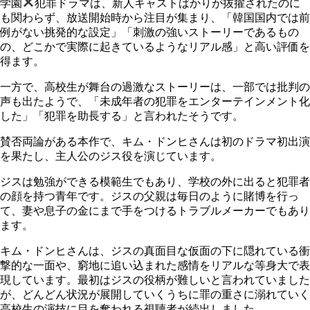
学園
犯罪ドラマは、新人キャストばかりが抜擢されたのに
も関わらず、放送開始時から注目が集まり、「韓国国内では前
例がない挑発的な設定」「刺激の強いストーリーであるもの
の、どこかで実際に起きているようなリアル感」と高い評価を
得ます。
一方で、高校生が舞台の過激なストーリーは、一部では批判の
声も出たようで、「未成年者の犯罪をエンターテインメント化
した」「犯罪を助長する」と言われたそうです。
賛否両論がある本作で、キム・ドンヒさんは初のドラマ初出演
を果たし、主人公のジス役を演じています。
ジスは勉強ができる模範生でもあり、学校の外に出ると犯罪者
の顔を持つ青年です。ジスの父親は毎日のように賭博を行っ
て、妻や息子の金にまで手をつけるトラブルメーカーでもあり
ます。
キム・ドンヒさんは、ジスの真面目な仮面の下に隠れている衝
撃的な一面や、窮地に追い込まれた感情をリアルな等身大で表
現しています。最初はジスの役柄が難しいと言われていました
が、どんどん状況が展開していくうちに罪の重さに溺れていく
高校生の演技に目を奪われる視聴者が続出しました。