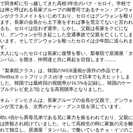
で田舎町に引っ越してきた高校3年生のパク・セロイ。学校で
は神と呼ばれる長家グループの御曹司であるチャン・グンウォ
ンがクラスメイトをいじめており、セロイはグンウォンを殴り
ます。長家の会長から土下座をすれば事を荒立てないと言われ
るも、セロイは従わず退学。しかし、父親は長家をクビにな
り、グンウォンが引き起こした交通事故で父親を亡くしてしま
います。そしてグンウォンを殴ったセロイは少年院に送られま
す。
大人になったセロイは長家に復讐を誓い、梨泰院で居酒屋「タ
ンバム」を開き、仲間達と共に再起を目指します……。
『梨泰院クラス』は、韓国のWEB漫画が原作の作品です。
Netflix(ネットフリックス)がきっかけで日本でも大ヒットしま
した。韓国では最終回の視聴率が16.5%を記録し、韓国のケー
ブルテレビ史上7位となる高視聴率となりました。
キム・ドンヒさんは、長家グループの会長が父親で、グンウォ
ンが兄である、次男のチャン・グンス役を演じています。
幼い頃から異母兄弟である兄に暴力を振るわれており、父親に
は傍観され続けていました。そして高校生の時に家族の元を離
れて独立し、居酒屋「タンバム」で働いているチョ・イソのこ