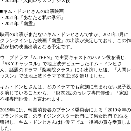
・2020年『人間レッスン』ジス役
■キム・ドンヒさんの出演映画
・2021年『あなたと私の季節』
・2021年『幽霊』
映画の出演がまだないキム・ドンヒさんですが、2021年1月に
クランクインした映画「幽霊」の出演が決定しており、この作
品が初の映画出演となる予定です。
ウェブドラマ『A-TEEN』で主要キャストのハミン役を演じ、
『SKYキャッスル』で地上波デビューしたキム・ドンヒさ
ん。話題のドラマ『梨泰院クラス』にも出演した後、『人間レ
ッスン』では地上波ドラマで初主演を飾りました。
キム・ドンヒさんは、どのドラマでも家族に恵まれない息子役
を演じていることから、「財閥2世のセレブ専門俳優」「家庭
不和専門俳優」と言われます。
2019年には、韓国消費者のブランド委員会による「2019今年の
ブランド大賞」のライジングスター部門にて男女部門で1位を
獲得し、キム・ドンヒさんは俳優デビュー後初の賞を受賞しま
した。