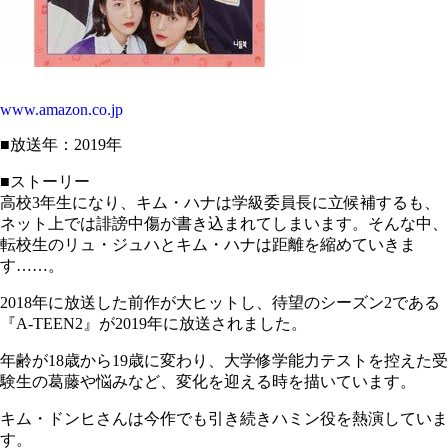
www.amazon.co.jp
■放送年：2019年
■ストーリー
高校3年生になり、キム・ハナは学級委員長に立候補するも、
ネット上では誹謗中傷が書き込まれてしまいます。そんな中、
転校生のリュ・ジュハとキム・ハナは距離を縮めていきま
す……。
2018年に放送した前作が大ヒットし、待望のシーズン2である
『A-TEEN2』が2019年に放送されました。
年齢が18歳から19歳に変わり、大学修学能力テストを控えた受
験生の葛藤や悩みなど、変化を迎える時を描いています。
キム・ドンヒさんは今作でも引き続きハミン役を熱演していま
す。