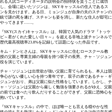
れる入試コーディネータの説明会の招待状を貰うことに成功
し、会場に赴いたソジンは、SKYキャッスルの住人であるス
ンを見かけます。ある日、ミョンジュが自身の夫のスチャンの
銃で謎の死を遂げ、スチャンも姿を消し、新たな住人が邸宅に
やってきます……。
『SKY(スカイ)キャッスル』は、韓国で人気のドラマ『トッケ
ビ～君がくれた愛しい日々～』を超える非地上波チャンネルで
歴代最高視聴率23.8%を記録して話題になった作品です。
キム・ドンヒさんは、SKYキャッスルに住むロースクール教
授の父親と専業主婦の母親を持つ双子の長男、チャ・ソジュン
役を演じています。
チャ・ソジュンは出世欲が強い父親に育てられるも、本人は競
争心がない優しい心を持つ青年です。双子の弟であるチャ・ギ
ジュンがおり、弟は父親に似た性格をしています。しかし、チ
ャ・ソジュンは父親から厳しく勉強を強要されるがゆえ、父親
の前では食べたり飲んだりすることができず、父親に恐怖心を
抱いています。
『SKYキャッスル』の中で、ほぼ唯一とも言える穏やかな性
格の持ち主を熱演したキム・ドンヒさんは、ドラマ内で存在感