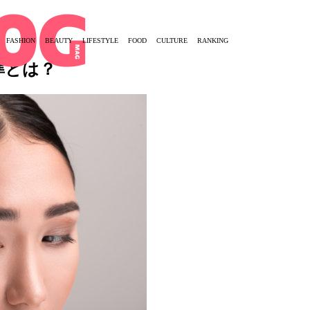
FASHION
BEAUTY
LIFESTYLE
FOOD
CULTURE
RANKING
準とは？